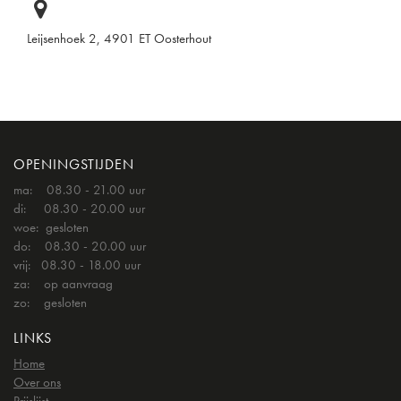
Leijsenhoek 2, 4901 ET Oosterhout
OPENINGSTIJDEN
ma: 08.30 - 21.00 uur
di: 08.30 - 20.00 uur
woe: gesloten
do: 08.30 - 20.00 uur
vrij: 08.30 - 18.00 uur
za: op aanvraag
zo: gesloten
LINKS
Home
Over ons
Prijslijst