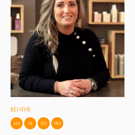
BENTHE
MA
DI
DO
VRIJ