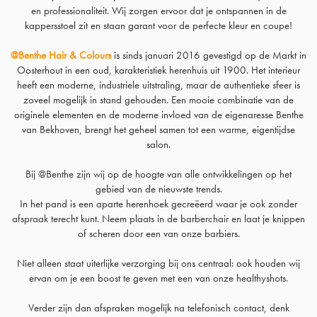
en professionaliteit. Wij zorgen ervoor dat je ontspannen in de
kappersstoel zit en staan garant voor de perfecte kleur en coupe!
@Benthe Hair & Colours
is sinds januari 2016 gevestigd op de Markt in
Oosterhout in een oud, karakteristiek herenhuis uit 1900. Het interieur
heeft een moderne, industriele uitstraling, maar de authentieke sfeer is
zoveel mogelijk in stand gehouden. Een mooie combinatie van de
originele elementen en de moderne invloed van de eigenaresse Benthe
van Bekhoven, brengt het geheel samen tot een warme, eigentijdse
salon.
Bij @Benthe zijn wij op de hoogte van alle ontwikkelingen op het
gebied van de nieuwste trends.
In het pand is een aparte herenhoek gecreëerd waar je ook zonder
afspraak terecht kunt. Neem plaats in de barberchair en laat je knippen
of scheren door een van onze barbiers.
Niet alleen staat uiterlijke verzorging bij ons centraal: ook houden wij
ervan om je een boost te geven met een van onze healthyshots.
Verder zijn dan afspraken mogelijk na telefonisch contact, denk