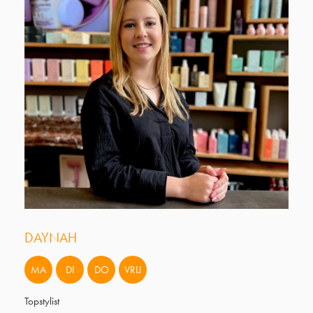
DAYNAH
MA
DI
DO
VRIJ
Topstylist